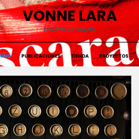
VONNE LARA
ENSAYOS Y VIAJES
TUNO
PUBLICACIONES
TIENDA
PROYECTOS