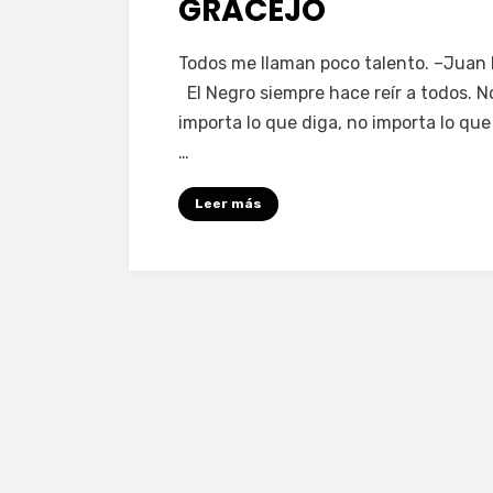
GRACEJO
en
por
Deja un comentario
vonnelara
Todos me llaman poco talento. –Juan 
Gracejo
El Negro siempre hace reír a todos. N
importa lo que diga, no importa lo que
…
Leer más