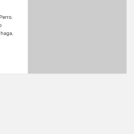
Perro.
o
 haga,