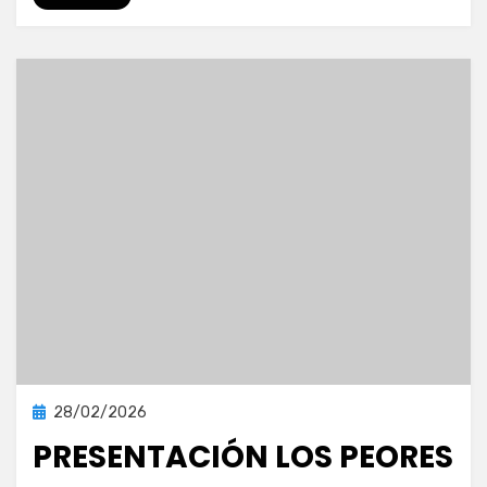
mundo
en
la
Feria
Alameda
Central
2021
Publicada
28/02/2026
Prensa
en
PRESENTACIÓN LOS PEORES