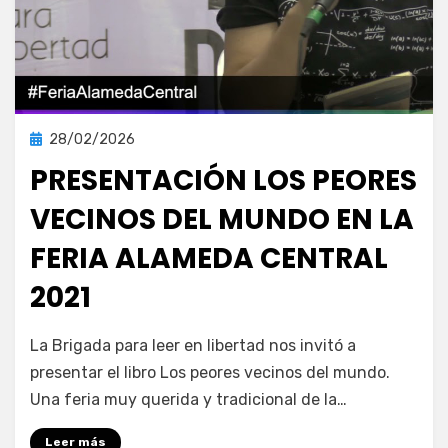
Publicada
28/02/2026
Prensa
en
PRESENTACIÓN LOS PEORES
VECINOS DEL MUNDO EN LA
FERIA ALAMEDA CENTRAL
2021
en
por
Deja un comentario
vonnelara
La Brigada para leer en libertad nos invitó a
Presentación
presentar el libro Los peores vecinos del mundo.
Los
Una feria muy querida y tradicional de la…
peores
vecinos
Leer más
del