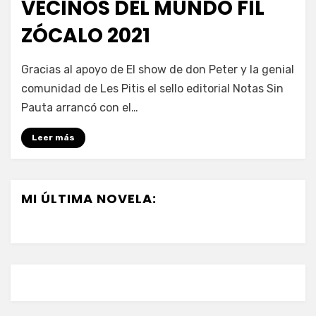
VECINOS DEL MUNDO FIL
ZÓCALO 2021
en
por
Deja un comentario
vonnelara
Gracias al apoyo de El show de don Peter y la genial
Presentación
comunidad de Les Pitis el sello editorial Notas Sin
Los
Pauta arrancó con el…
peores
vecinos
Leer más
del
mundo
Fil
Zócalo
MI ÚLTIMA NOVELA:
2021