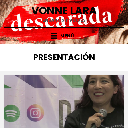
Saltar
VONNE LARA
al
contenido
ENSAYOS Y VIAJES
MENÚ
ETIQUETA
:
PRESENTACIÓN