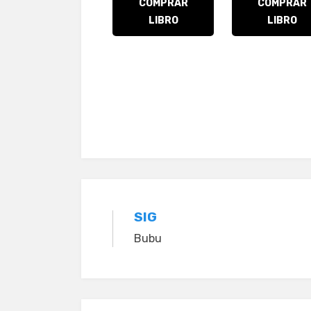
Navegación
SIG
Bubu
de
entradas