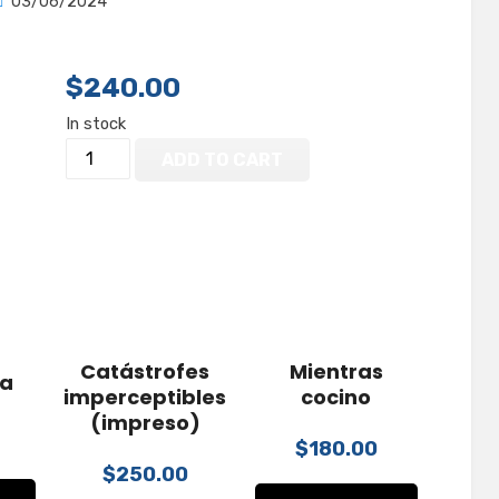
Publicada
por
03/06/2024
Jos Velasco
en
$
240.00
In stock
Los
ADD TO CART
peores
vecinos
del
mundo
quantity
Catástrofes
Mientras
a
imperceptibles
cocino
(impreso)
$
180.00
$
250.00