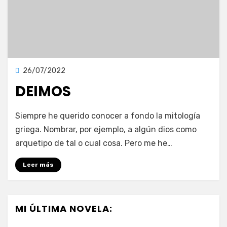
Publicada
26/07/2022
Ensayos
en
DEIMOS
en
por
1 comentario
vonnelara
Siempre he querido conocer a fondo la mitología
Deimos
griega. Nombrar, por ejemplo, a algún dios como
arquetipo de tal o cual cosa. Pero me he…
Leer más
MI ÚLTIMA NOVELA: