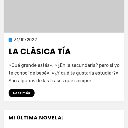
Publicada
31/10/2022
Blog
en
LA CLÁSICA TÍA
en
por
Deja un comentario
vonnelara
«Qué grande estás». «¿En la secundaria? pero si yo
La
te conocí de bebé». «¿Y qué te gustaría estudiar?»
clásica
Son algunas de las frases que siempre…
tía
Leer más
MI ÚLTIMA NOVELA: