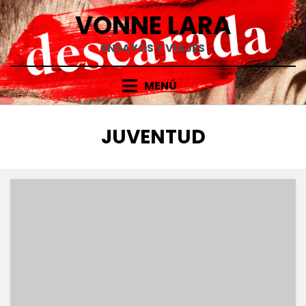
Saltar
VONNE LARA
al
contenido
ENSAYOS Y VIAJES
MENÚ
ETIQUETA
:
JUVENTUD