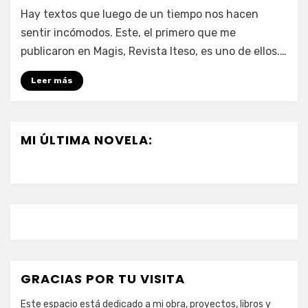
en
por
Deja un comentario
vonnelara
Hay textos que luego de un tiempo nos hacen
La
sentir incómodos. Este, el primero que me
nueva
publicaron en Magis, Revista Iteso, es uno de ellos.…
utopía,
el
Leer más
regocijo
de
los
aguafiestas
MI ÚLTIMA NOVELA:
GRACIAS POR TU VISITA
Este espacio está dedicado a mi obra, proyectos, libros y