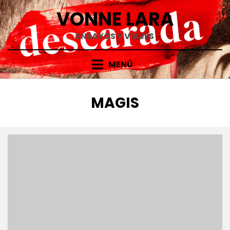
Saltar
VONNE LARA
al
contenido
ENSAYOS Y VIAJES
MENÚ
ETIQUETA
:
MAGIS