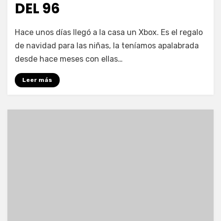
DEL 96
en
por
Deja un comentario
vonnelara
Hace unos días llegó a la casa un Xbox. Es el regalo
Casi
de navidad para las niñas, la teníamos apalabrada
como
desde hace meses con ellas…
la
Navidad
Leer más
del
96