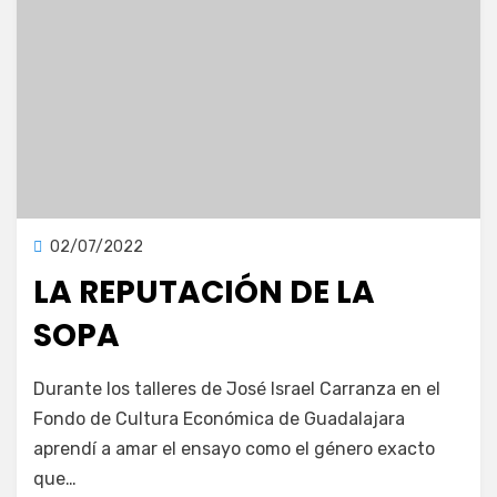
Publicada
02/07/2022
Publicaciones
en
LA REPUTACIÓN DE LA
SOPA
en
por
Deja un comentario
vonnelara
Durante los talleres de José Israel Carranza en el
La
Fondo de Cultura Económica de Guadalajara
reputación
aprendí a amar el ensayo como el género exacto
de
la
que…