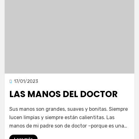
Publicada
17/01/2023
Ensayos
en
LAS MANOS DEL DOCTOR
en
por
1 comentario
vonnelara
Sus manos son grandes, suaves y bonitas. Siempre
Las
lucen limpias y siempre están calientitas. Las
manos
manos de mi padre son de doctor –porque es una…
del
doctor