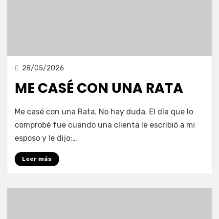
Publicada
28/05/2026
Blog
en
ME CASÉ CON UNA RATA
en
por
Deja un comentario
vonnelara
Me casé con una Rata. No hay duda. El día que lo
Me
comprobé fue cuando una clienta le escribió a mi
casé
esposo y le dijo:…
con
una
Leer más
Rata