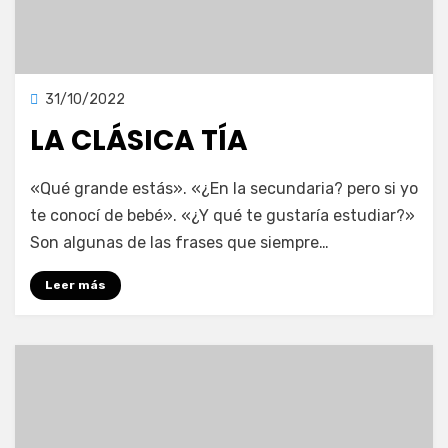
Publicada
31/10/2022
Blog
en
LA CLÁSICA TÍA
en
por
Deja un comentario
vonnelara
«Qué grande estás». «¿En la secundaria? pero si yo
La
te conocí de bebé». «¿Y qué te gustaría estudiar?»
clásica
Son algunas de las frases que siempre…
tía
Leer más